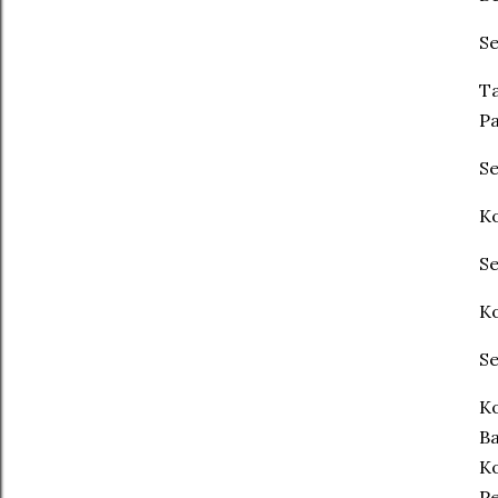
S
Ta
P
S
Ko
S
Ko
S
Ko
Ba
K
Pe