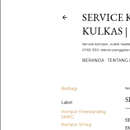
SERVICE
KULKAS 
Service kompor, water heat
0763-330, teknisi panggilan
BERANDA
TENTANG 
Berbagi
No
S
Label
Kompor Freestanding
SMEG
S
Kompor Smeg
SM