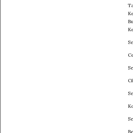
Ta
Ke
Bu
Ke
S
Ce
S
Ci
S
Ko
S
Be