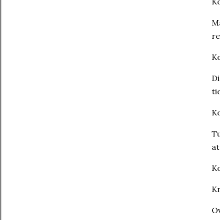
K
Ma
re
K
Di
ti
K
Tu
at
K
Kn
O