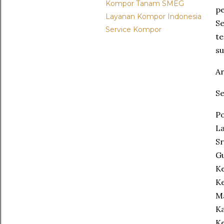
Kompor Tanam SMEG
p
Layanan Kompor Indonesia
Se
Service Kompor
te
su
A
Se
Po
La
Sr
Gu
Ke
Ke
Ma
Ka
Ke