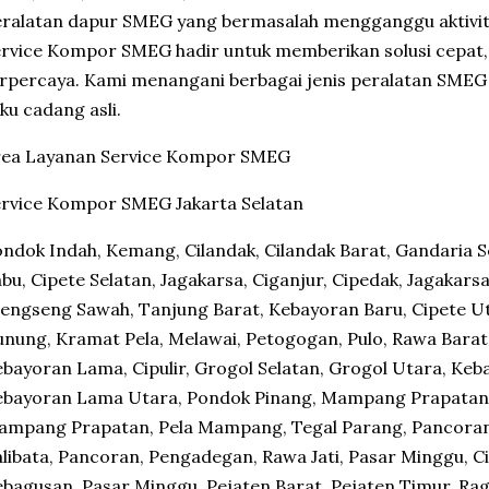
eralatan dapur SMEG yang bermasalah mengganggu aktivi
rvice Kompor SMEG hadir untuk memberikan solusi cepat, 
rpercaya. Kami menangani berbagai jenis peralatan SMEG 
ku cadang asli.
rea Layanan Service Kompor SMEG
rvice Kompor SMEG Jakarta Selatan
ndok Indah, Kemang, Cilandak, Cilandak Barat, Gandaria S
bu, Cipete Selatan, Jagakarsa, Ciganjur, Cipedak, Jagakars
engseng Sawah, Tanjung Barat, Kebayoran Baru, Cipete Ut
nung, Kramat Pela, Melawai, Petogogan, Pulo, Rawa Barat,
bayoran Lama, Cipulir, Grogol Selatan, Grogol Utara, Keb
bayoran Lama Utara, Pondok Pinang, Mampang Prapatan,
mpang Prapatan, Pela Mampang, Tegal Parang, Pancoran,
libata, Pancoran, Pengadegan, Rawa Jati, Pasar Minggu, Ci
bagusan, Pasar Minggu, Pejaten Barat, Pejaten Timur, Ra