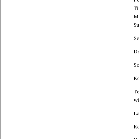
Ti
Ma
S
S
De
S
Ko
Te
wi
L
K