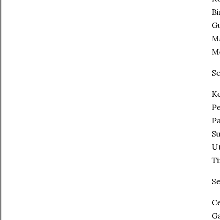
Bi
Gu
Ma
Me
S
Ke
Pe
P
Su
Ut
Ti
S
Ce
Ga