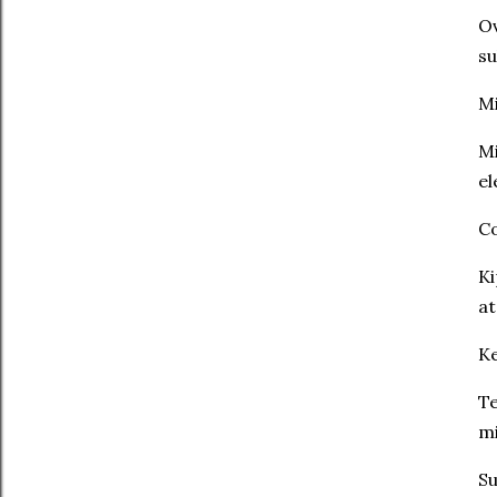
Ov
su
M
Mi
el
C
Ki
at
K
Te
m
Su